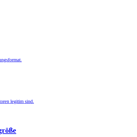
ungsformat.
ren legitim sind.
größe