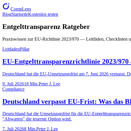
CompLens
Blog
Startseite
Kostenlos testen
Entgelttransparenz Ratgeber
Praxiswissen zur EU-Richtlinie 2023/970 — Leitfäden, Checklisten
Leitfaden
Pillar
EU-Entgelttransparenzrichtlinie 2023/970 
Deutschland hat die EU-Umsetzungsfrist am 7. Juni 2026 verpasst. Der
9. Juli 2026
18 Min.
Peter J. Lee
Compliance
Deutschland verpasst EU-Frist: Was das
Deutschland hat die Umsetzungsfrist für die EU-Entgelttransparenzr
"Abwarten" die teuerste Option wird.
7. Juli 2026
8 Min.
Peter J. Lee