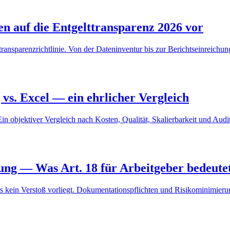
en auf die Entgelttransparenz 2026 vor
transparenzrichtlinie. Von der Dateninventur bis zur Berichtseinreichun
 vs. Excel — ein ehrlicher Vergleich
n objektiver Vergleich nach Kosten, Qualität, Skalierbarkeit und Audit
ung — Was Art. 18 für Arbeitgeber bedeute
s kein Verstoß vorliegt. Dokumentationspflichten und Risikominimieru