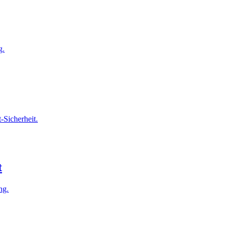
g.
-Sicherheit.
t
ng.